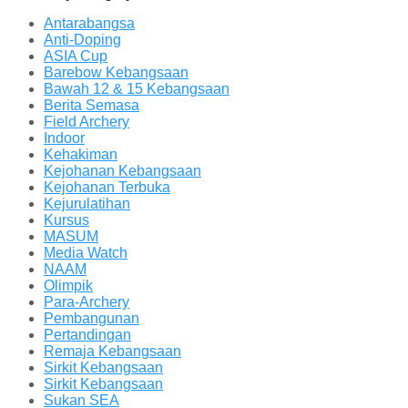
Antarabangsa
Anti-Doping
ASIA Cup
Barebow Kebangsaan
Bawah 12 & 15 Kebangsaan
Berita Semasa
Field Archery
Indoor
Kehakiman
Kejohanan Kebangsaan
Kejohanan Terbuka
Kejurulatihan
Kursus
MASUM
Media Watch
NAAM
Olimpik
Para-Archery
Pembangunan
Pertandingan
Remaja Kebangsaan
Sirkit Kebangsaan
Sirkit Kebangsaan
Sukan SEA