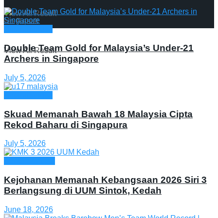
View All Result
No Result
Antarabangsa
Double Team Gold for Malaysia’s Under-21
View All Result
Archers in Singapore
July 5, 2026
Antarabangsa
Skuad Memanah Bawah 18 Malaysia Cipta
Rekod Baharu di Singapura
July 5, 2026
Berita Semasa
Kejohanan Memanah Kebangsaan 2026 Siri 3
Berlangsung di UUM Sintok, Kedah
June 18, 2026