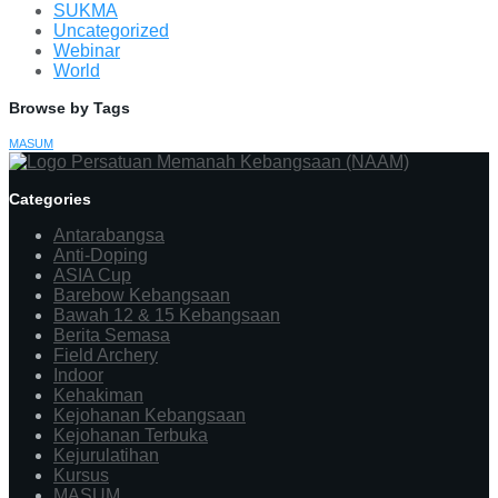
SUKMA
Uncategorized
Webinar
World
Browse by Tags
MASUM
Categories
Antarabangsa
Anti-Doping
ASIA Cup
Barebow Kebangsaan
Bawah 12 & 15 Kebangsaan
Berita Semasa
Field Archery
Indoor
Kehakiman
Kejohanan Kebangsaan
Kejohanan Terbuka
Kejurulatihan
Kursus
MASUM