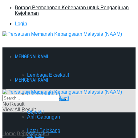
Borang Permohonan Kebenaran untuk Penganjuran
Kejohanan
Login
MENGENAI KAMI
Lembaga Eksekutif
MENGENAI KAMI
Ahli Gabungan
Lembaga Eksekutif
No Result
View All Result
Objektif
Ahli Gabungan
Latar Belakang
Home
Berita Semasa
Objektif