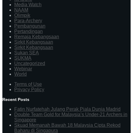
Media Watch
NAAM
Olimpik
Para-Archery
Pembangunan
Pertandingan
Remaja Kebangsaan
Sirkit Kebangsaan
Sirkit Kebangsaan
Sukan SEA
SUKMA
Uncategorized
Webinar
World
Terms of Use
Privacy Policy
Recent Posts
Fatin Nurfatehah Julang Perak Piala Dunia Madrid
Double Team Gold for Malaysia’s Under-21 Archers in
Singapore
Skuad Memanah Bawah 18 Malaysia Cipta Rekod
Baharu di Singapura