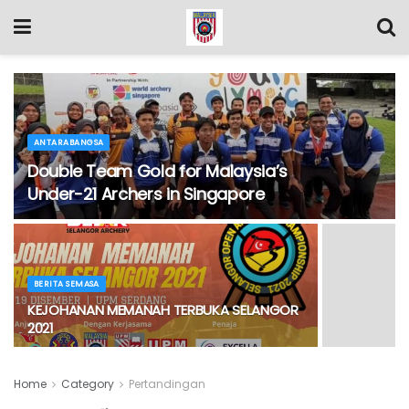
ANTARABANGSA
Double Team Gold for Malaysia’s
Under-21 Archers in Singapore
BERITA SEMASA
KEJOHANAN MEMANAH TERBUKA SELANGOR
2021
Home
Category
Pertandingan