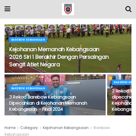
BAREBOW KEBANGSAAN
Kejohanan Memanah Kebangsaan
2026 Siri 1 Berakhir Dengan Persaingan
Sengit Atlet Negara
BAREBOW KEB
BAREBOW KEBANGSAAN
3 Rekod K
3 Rekod Barebow Kebangsaan
dipecahka
Dipecahkan di Kejohanan Memanah
Kejohanan
Kebangsaan – Final 2024
Kebangsaan
Home
Category
Kejohanan Kebangsaan
Barebow
Kebangsaan