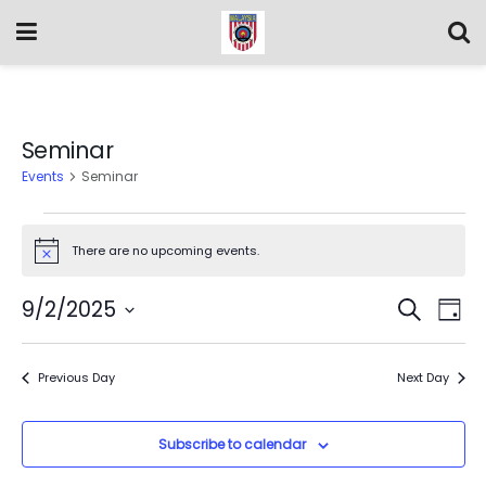
Seminar
Events
Seminar
There are no upcoming events.
Notice
Event
Ev
9/2/2025
Search
Day
Vi
Select
Searc
date.
Na
Previous Day
and
Next Day
Views
Subscribe to calendar
Navig