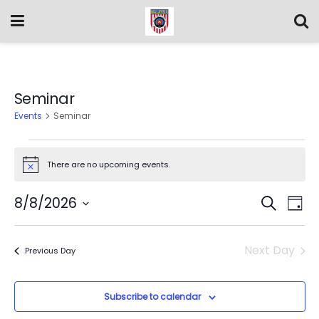
Seminar
Events
Seminar
There are no upcoming events.
Notice
Event
Ev
8/8/2026
Search
Day
Vi
Select
Searc
date.
Na
Next Day
and
Previous Day
Views
Subscribe to calendar
Navig