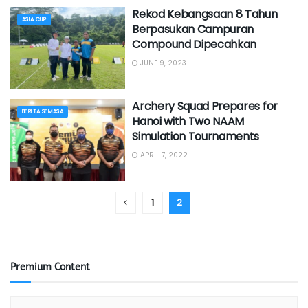
Rekod Kebangsaan 8 Tahun
ASIA CUP
Berpasukan Campuran
Compound Dipecahkan
JUNE 9, 2023
Archery Squad Prepares for
BERITA SEMASA
Hanoi with Two NAAM
Simulation Tournaments
APRIL 7, 2022
1
2
Premium Content