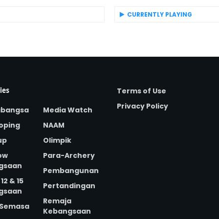
CURRENTLY PLAYING
Terms of Use
ies
Privacy Policy
abangsa
Media Watch
oping
NAAM
up
Olimpik
ow
Para-Archery
gsaan
Pembangunan
12 & 15
Pertandingan
gsaan
Remaja
 Semasa
Kebangsaan