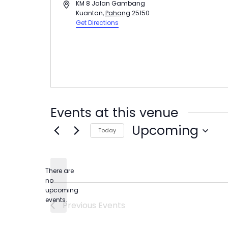
Address
KM 8 Jalan Gambang
Kuantan
,
Pahang
25150
Get Directions
Events at this venue
Upcoming
Today
Select
date.
There are
no
Notice
upcoming
events.
Previous
Events