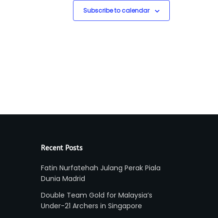
Subscribe to calendar
Recent Posts
Fatin Nurfatehah Julang Perak Piala
Dunia Madrid
Double Team Gold for Malaysia’s
Under-21 Archers in Singapore