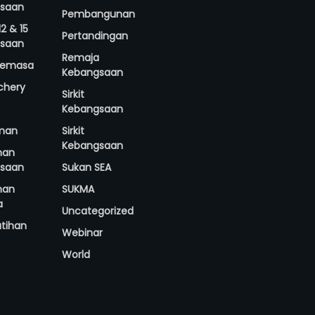
saan
Pembangunan
2 & 15
Pertandingan
saan
Remaja
 Semasa
Kebangsaan
rchery
Sirkit
Kebangsaan
man
Sirkit
Kebangsaan
nan
saan
Sukan SEA
nan
SUKMA
a
Uncategorized
atihan
Webinar
World