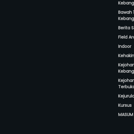
Kebang
Bawah 1
Kebang
Berita
Field A
Indoor
Kehaki
Kejoha
Kebang
Kejoha
Terbuk
Kejurul
Kursus
MASUM