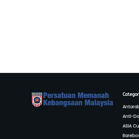
Categor
Antara
Anti-Do
ASIA C
Barebo