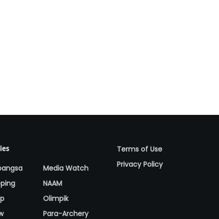
Terms of Use
ies
Privacy Policy
bangsa
Media Watch
ping
NAAM
up
Olimpik
w
Para-Archery