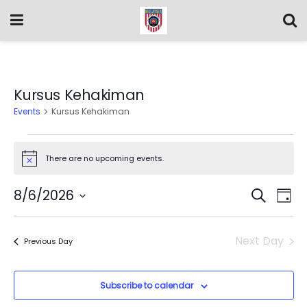
Kursus Kehakiman
Events
Kursus Kehakiman
There are no upcoming events.
Notice
Event
Ev
8/6/2026
Search
Day
Vi
Select
Searc
date.
Na
Next Day
and
Previous Day
Views
Subscribe to calendar
Navig