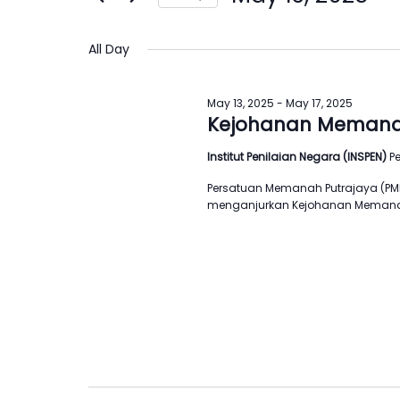
Views
by
Select
Navigation
Keyword.
date.
All Day
May 13, 2025
-
May 17, 2025
Kejohanan Memanah
Institut Penilaian Negara (INSPEN)
P
Persatuan Memanah Putrajaya (P
menganjurkan Kejohanan Memanah K