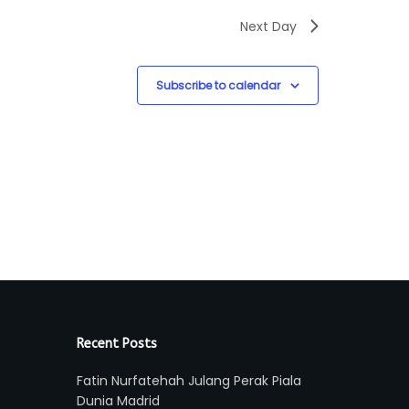
Next Day
Subscribe to calendar
Recent Posts
Fatin Nurfatehah Julang Perak Piala
Dunia Madrid