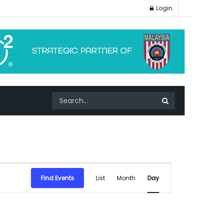
Login
Event
Find Events
List
Month
Day
Views
Navigation