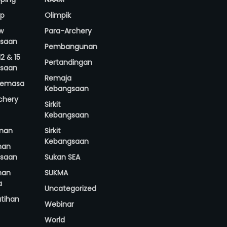
up
Olimpik
w
Para-Archery
saan
Pembangunan
2 & 15
Pertandingan
saan
Remaja
 Semasa
Kebangsaan
rchery
Sirkit
Kebangsaan
man
Sirkit
Kebangsaan
nan
saan
Sukan SEA
nan
SUKMA
a
Uncategorized
atihan
Webinar
World