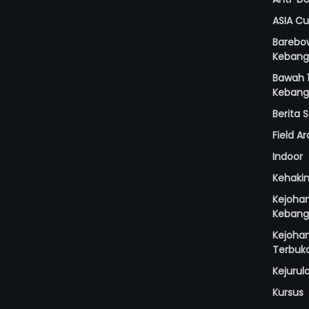
ASIA C
Barebo
Kebang
Bawah 1
Kebang
Berita
Field A
Indoor
Kehaki
Kejoha
Kebang
Kejoha
Terbuk
Kejurul
Kursus