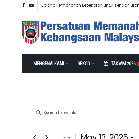
Borang Permohonan Kebenaran untuk Penganjura
MENGENAI KAMI
REKOD
TAKWIM 2026
Events
Enter
Search
Keyword.
Search
and
for
May 13, 2025
Events
Today