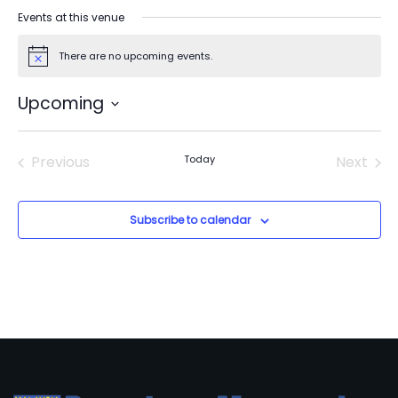
Events at this venue
There are no upcoming events.
Notice
Upcoming
Select
date.
Previous
Today
Next
Events
Events
Subscribe to calendar